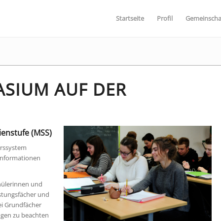
Startseite
Profil
Gemeinscha
ASIUM AUF DER
ienstufe (MSS)
urssystem
 Informationen
chülerinnen und
istungsfächer und
ei Grundfächer
ungen zu beachten