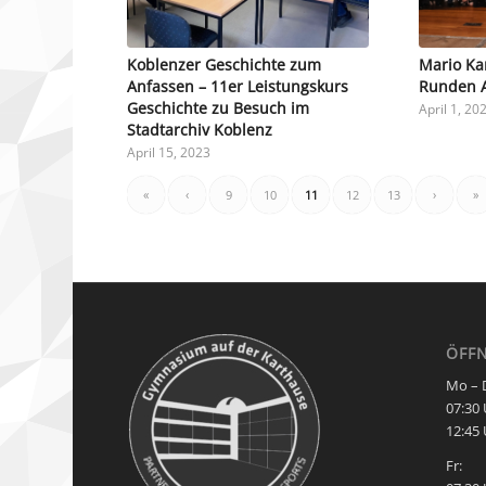
Koblenzer Geschichte zum
Mario Ka
Anfassen – 11er Leistungskurs
Runden AB
Geschichte zu Besuch im
April 1, 20
Stadtarchiv Koblenz
April 15, 2023
«
‹
9
10
11
12
13
›
»
ÖFF
Mo – 
07:30 
12:45 
Fr: