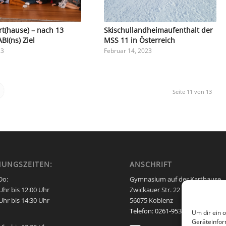
rt(hause) – nach 13
Skischullandheimaufenthalt der
I(ns) Ziel
MSS 11 in Österreich
23
Februar 14, 2023
Seite 11 von 13
NUNGSZEITEN:
ANSCHRIFT
Do:
Gymnasium auf der Karthause
Uhr bis 12:00 Uhr
Zwickauer Str. 22
Uhr bis 14:30 Uhr
56075 Koblenz
Telefon: 0261-953160
Um dir ein 
Geräteinfor